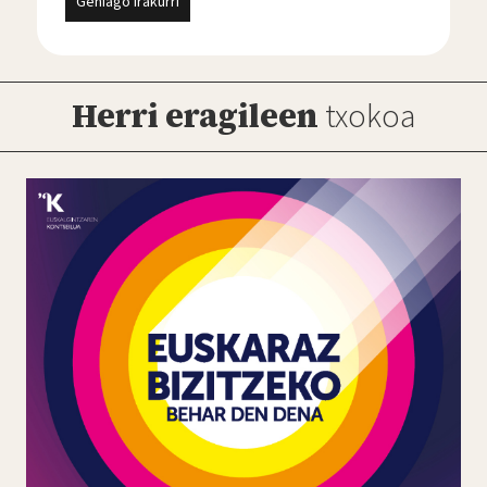
 profesionala eta psikomotrisizta)
Herri eragileen
txokoa