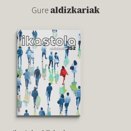
Gure
aldizkariak