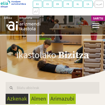
Alexia
Intraneta
SARTU
Ikastolako
Bizitza
Azkenak
Almen
Arimazubi