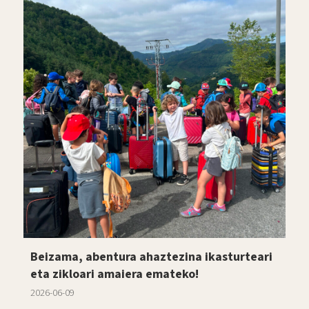
Beizama, abentura ahaztezina ikasturteari
eta zikloari amaiera emateko!
2026-06-09