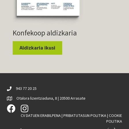
Konfekoop aldizkaria
Aldizkaria ikusi
943 77 20 25
Otalora lizentziaduna, 8 | 20500 Arrasate
CV DATUEN ERABILPENA
|
PRIBATUTASUN POLITIKA
|
COOKIE
POLITIKA