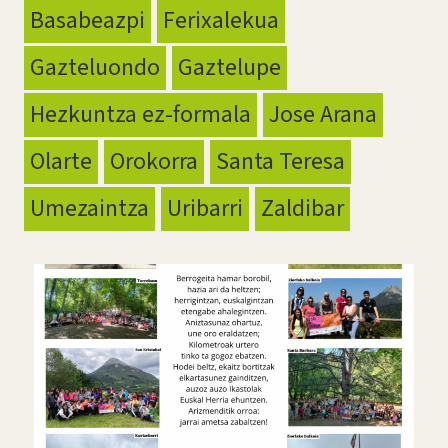
Basabeazpi
Ferixalekua
Gazteluondo
Gaztelupe
Hezkuntza ez-formala
Jose Arana
Olarte
Orokorra
Santa Teresa
Umezaintza
Uribarri
Zaldibar