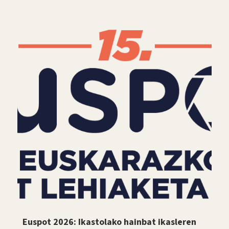
Euspot 2026: Ikastolako hainbat ikasleren