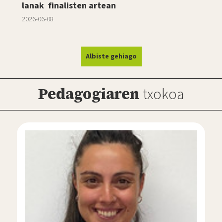
lanak finalisten artean
2026-06-08
Albiste gehiago
Pedagogiaren
txokoa