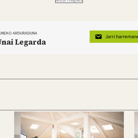
UNEKO ARDURADUNA
Jarri harreman
Unai Legarda