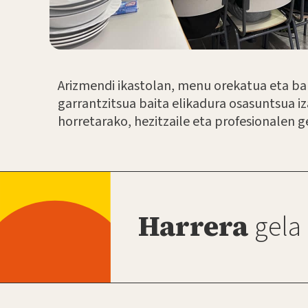
Arizmendi ikastolan, menu orekatua eta bar
garrantzitsua baita elikadura osasuntsua iz
horretarako, hezitzaile eta profesionalen g
Harrera
gela