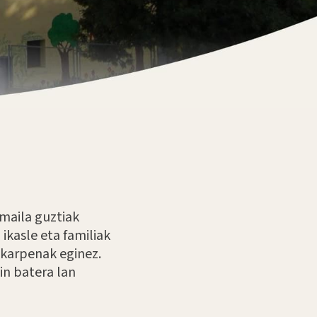
maila guztiak
ikasle eta familiak
ekarpenak eginez.
in batera lan