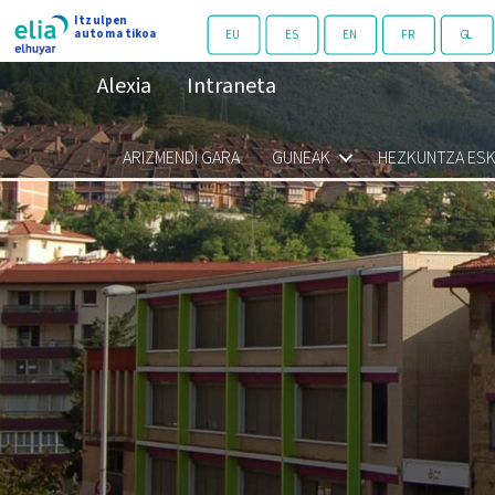
Alexia
Intraneta
ARIZMENDI GARA
GUNEAK
HEZKUNTZA ESK