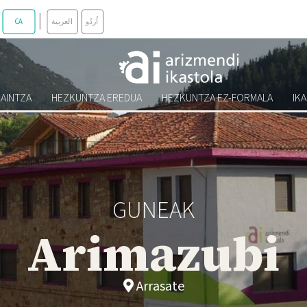
AINTZA
HEZKUNTZA EREDUA
HEZKUNTZA EZ-FORMALA
IK
GUNEAK
Arimazubi
Arrasate