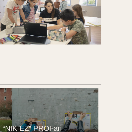
“NIK EZ” PROI-ari