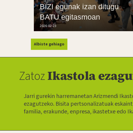
BIZI egunak izan ditugu
BATU egitasmoan
2026-02-23
Albiste gehiago
Zatoz
Ikastola ezagu
Jarri gurekin harremanetan Arizmendi Ikas
ezagutzeko. Bisita pertsonalizatuak eskain
familia, erakunde, enpresa, ikastetxe edo Ik