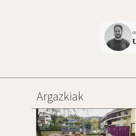
G
Argazkiak