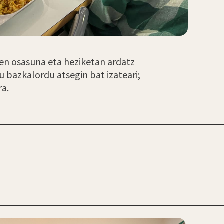
een osasuna eta heziketan ardatz
u bazkalordu atsegin bat izateari;
ra.