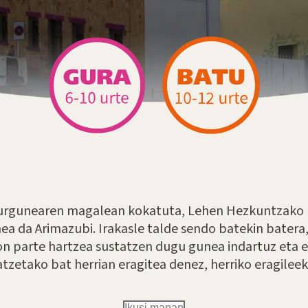
urgunearen magalean kokatuta, Lehen Hezkuntzako 
a da Arimazubi. Irakasle talde sendo batekin batera, 
on parte hartzea sustatzen dugu gunea indartuz eta 
tzetako bat herrian eragitea denez, herriko eragileek
Ikusi mapan