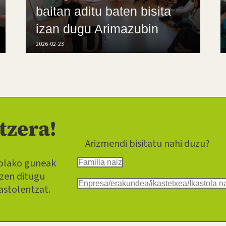
baitan aditu baten bisita
izan dugu Arimazubin
2026-02-23
tzera!
Arizmendi bisitatu nahi duzu?
tolako guneak
Familia naiz
tzen ditugu
Enpresa/erakundea/ikastetxea/Ikastola n
astolentzat.