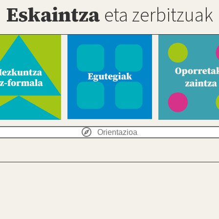
Eskaintza
eta zerbitzuak
Orientazioa