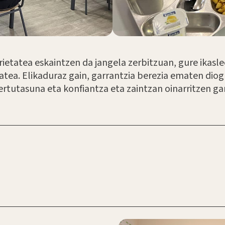
ietatea eskaintzen da jangela zerbitzuan, gure ikasl
atea. Elikaduraz gain, garrantzia berezia ematen diog
ertutasuna eta konfiantza eta zaintzan oinarritzen ga