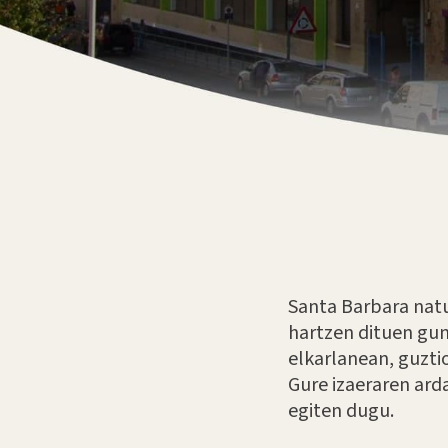
Santa Barbara nat
hartzen dituen gune
elkarlanean, guzti
Gure izaeraren arda
egiten dugu.