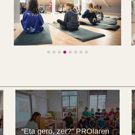
“Eta gero, zer?” PROIaren