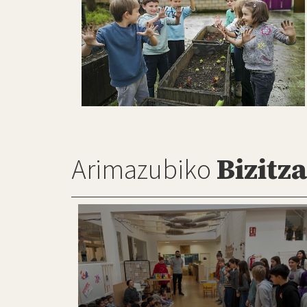
Arimazubiko
Bizitza