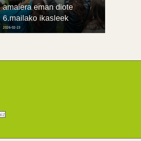
amaiera eman diote
6.mailako ikasleek
2026-02-23
aiz