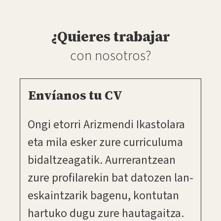
¿Quieres trabajar
con nosotros?
Envíanos tu CV
Ongi etorri Arizmendi Ikastolara
eta mila esker zure curriculuma
bidaltzeagatik. Aurrerantzean
zure profilarekin bat datozen lan-
eskaintzarik bagenu, kontutan
hartuko dugu zure hautagaitza.