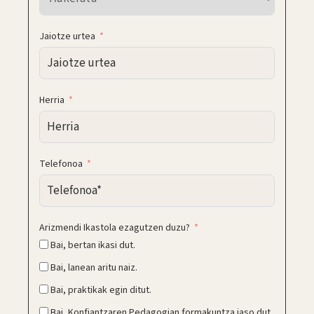
Jaiotze urtea
Herria
Telefonoa
Arizmendi Ikastola ezagutzen duzu?
Bai, bertan ikasi dut.
Bai, lanean aritu naiz.
Bai, praktikak egin ditut.
Bai, Konfiantzaren Pedagogian formakuntza jaso dut.