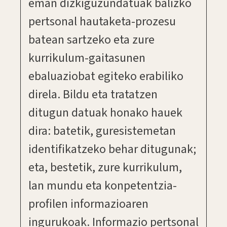
eman dizkiguzundatuak balizko
pertsonal hautaketa-prozesu
batean sartzeko eta zure
kurrikulum-gaitasunen
ebaluaziobat egiteko erabiliko
direla. Bildu eta tratatzen
ditugun datuak honako hauek
dira: batetik, guresistemetan
identifikatzeko behar ditugunak;
eta, bestetik, zure kurrikulum,
lan mundu eta konpetentzia-
profilen informazioaren
ingurukoak. Informazio pertsonal