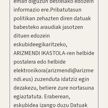
eman diguzun bestelako edozein
informazio ere.Pribatutasun
politikan zehazten diren datuak
babesteko araudiak jasotzen
dituen edozein
eskubideegikaritzeko,
ARIZMENDI IKASTOLA-ren helbide
postalera edo helbide
elektronikora(arizmendi@arizme
ndi.eus) zuzenduta idatziz egin
dezakezu, betiere zure nortasuna
egiaztatuta. Eraberean,
eskubidea izango duzu Datuak