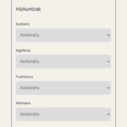
Hizkuntzak
Euskara
Ingelesa
Frantsesa
Alemana