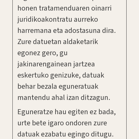
honen tratamenduaren oinarri
juridikoakontratu aurreko
harremana eta adostasuna dira.
Zure datuetan aldaketarik
egonez gero, gu
jakinarengainean jartzea
eskertuko genizuke, datuak
behar bezala eguneratuak
mantendu ahal izan ditzagun.
Eguneratze hau egiten ez bada,
urte bete igaro ondoren zure
datuak ezabatu egingo ditugu.