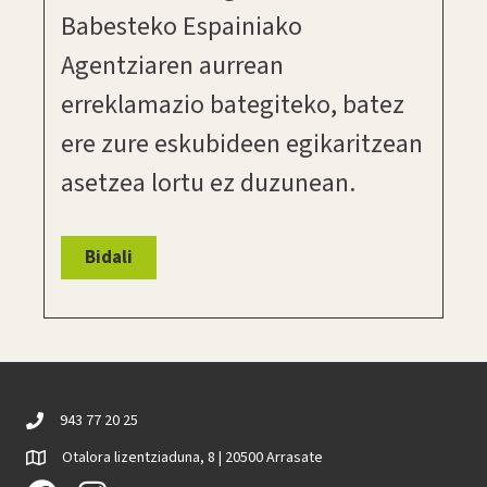
Babesteko Espainiako
Agentziaren aurrean
erreklamazio bategiteko, batez
ere zure eskubideen egikaritzean
asetzea lortu ez duzunean.
Bidali
943 77 20 25
Otalora lizentziaduna, 8 | 20500 Arrasate