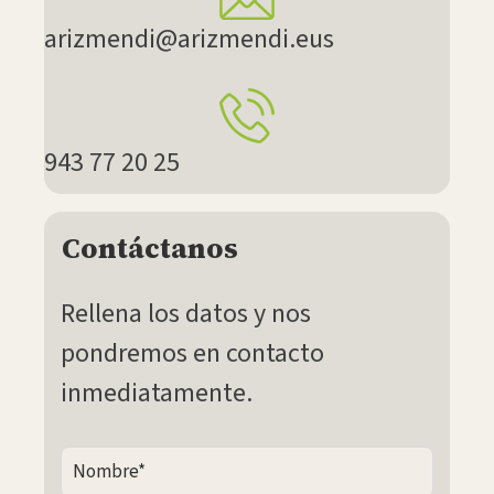
arizmendi@arizmendi.eus
943 77 20 25
Contáctanos
Rellena los datos y nos
pondremos en contacto
inmediatamente.