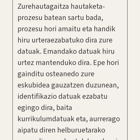
Zurehautagaitza hautaketa-
prozesu batean sartu bada,
prozesu hori amaitu eta handik
hiru urteraezabatuko dira zure
datuak. Emandako datuak hiru
urtez mantenduko dira. Epe hori
gainditu osteanedo zure
eskubidea gauzatzen duzunean,
identifikazio datuak ezabatu
egingo dira, baita
kurrikulumdatuak eta, aurrerago
aipatu diren helburuetarako