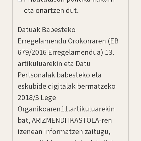
eta onartzen dut.
Datuak Babesteko
Erregelamendu Orokorraren (EB
679/2016 Erregelamendua) 13.
artikuluarekin eta Datu
Pertsonalak babesteko eta
eskubide digitalak bermatzeko
2018/3 Lege
Organikoaren11.artikuluarekin
bat, ARIZMENDI IKASTOLA-ren
izenean informatzen zaitugu,