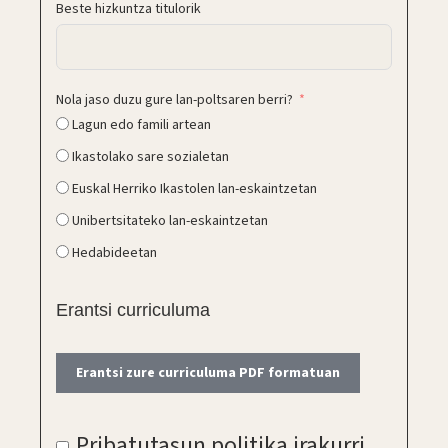
Beste hizkuntza titulorik
Nola jaso duzu gure lan-poltsaren berri?
Lagun edo famili artean
Ikastolako sare sozialetan
Euskal Herriko Ikastolen lan-eskaintzetan
Unibertsitateko lan-eskaintzetan
Hedabideetan
Erantsi curriculuma
Erantsi zure curriculuma PDF formatuan
Pribatutasun politika
irakurri