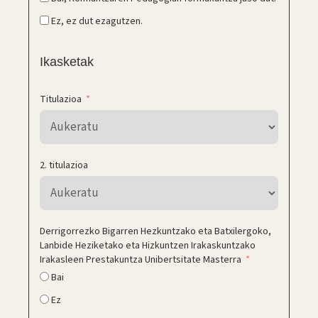
Ez, ez dut ezagutzen.
Ikasketak
Titulazioa
2. titulazioa
Derrigorrezko Bigarren Hezkuntzako eta Batxilergoko,
Lanbide Heziketako eta Hizkuntzen Irakaskuntzako
Irakasleen Prestakuntza Unibertsitate Masterra
Bai
Ez