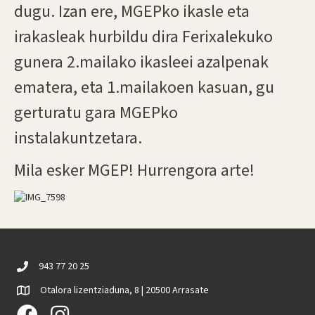
dugu. Izan ere, MGEPko ikasle eta
irakasleak hurbildu dira Ferixalekuko
gunera 2.mailako ikasleei azalpenak
ematera, eta 1.mailakoen kasuan, gu
gerturatu gara MGEPko
instalakuntzetara.
Mila esker MGEP! Hurrengora arte!
943 77 20 25
Otalora lizentziaduna, 8 | 20500 Arrasate