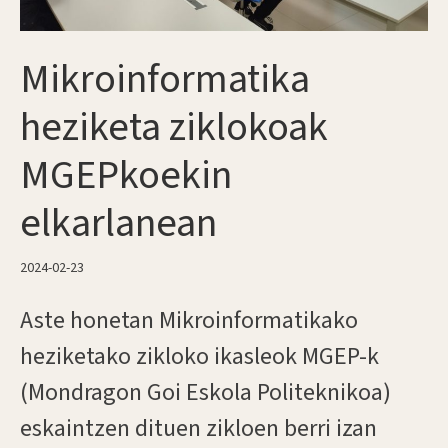
Mikroinformatika
heziketa ziklokoak
MGEPkoekin
elkarlanean
2024-02-23
Aste honetan Mikroinformatikako
heziketako zikloko ikasleok MGEP-k
(Mondragon Goi Eskola Politeknikoa)
eskaintzen dituen zikloen berri izan